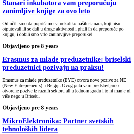
Stanari inkubatora vam preporučuju
zanimljive knjige za ovo leto
Odlučili smo da popričamo sa nekoliko naših stanara, koji nisu
otputovali ili se dali u druge aktivnosti i pitali ih da preporuče po
knjigu, i dobili smo vrlo zanimvljive preporuke!
Objavljeno pre 8 years
Erasmus za mlade preduzetnike: briselski
preduzetnici pozivaju na praksu!
Erasmus za mlade preduzetnike (EYE) otvora nove pozive za NE
(New Entrepreneurs) u Belgiji. Ovog puta vam predstavljamo
otvorene pozive iz raznih sektora ali u jednom gradu i to ni manje ni
više nego u Briselu.
Objavljeno pre 8 years
MikroElektronika: Partner svetskih
tehnoloških lidera