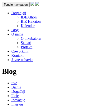
Toggle navigation
Dogadjaji
IDEAthon
BIZ Hakaton
Kalendar
Blog
O nama
O inkubatoru
Stanari
Projekti
Coworking
Kontakt
Javne nabavke
Blog
Sve
Biznis
Događaji
Ideje
Inovacije
Intervju