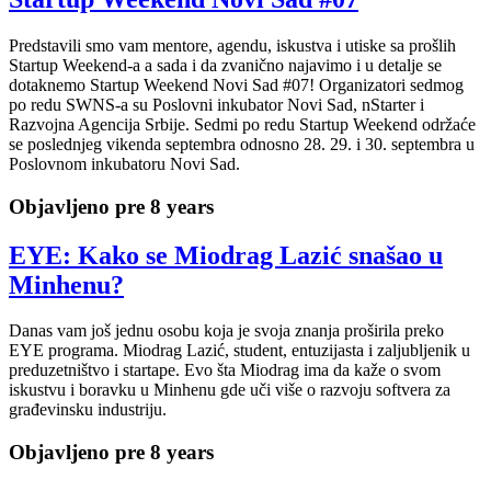
Predstavili smo vam mentore, agendu, iskustva i utiske sa prošlih
Startup Weekend-a a sada i da zvanično najavimo i u detalje se
dotaknemo Startup Weekend Novi Sad #07! Organizatori sedmog
po redu SWNS-a su Poslovni inkubator Novi Sad, nStarter i
Razvojna Agencija Srbije. Sedmi po redu Startup Weekend održaće
se poslednjeg vikenda septembra odnosno 28. 29. i 30. septembra u
Poslovnom inkubatoru Novi Sad.
Objavljeno pre 8 years
EYE: Kako se Miodrag Lazić snašao u
Minhenu?
Danas vam još jednu osobu koja je svoja znanja proširila preko
EYE programa. Miodrag Lazić, student, entuzijasta i zaljubljenik u
preduzetništvo i startape. Evo šta Miodrag ima da kaže o svom
iskustvu i boravku u Minhenu gde uči više o razvoju softvera za
građevinsku industriju.
Objavljeno pre 8 years