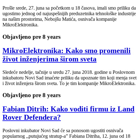
Prošle srede, 27. juna sa početkom u 18 časova, imali smo priliku da
ugostimo jednog od najuspešnijih preduzetnika tehnološke industrije
na našim prostorima, Nebojšu Matića, osnivača kompanije
MikroElektronika.
Objavljeno pre 8 years
MikroElektronika: Kako smo promenili
život inženjerima širom sveta
Sledeće nedelje, tačnije u sredu 27. juna 2018. godine u Poslovnom
inkubatoru Novi Sad imaćete priliku da upoznate tim koji menja svet
i život inženjera širom sveta. To je tim kompanije MikroElektronika.
Objavljeno pre 8 years
Fabian Ditrih: Kako voditi firmu iz Land
Rover Defendera?
Poslovni inkubator Novi Sad će sa ponosom ugostiti osnivača
popularnog ,,putujućeg stratup-a” Fabiana Ditriha, 12. juna od 18