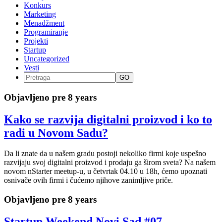
Konkurs
Marketing
Menadžment
Programiranje
Projekti
Startup
Uncategorized
Vesti
GO
Objavljeno pre 8 years
Kako se razvija digitalni proizvod i ko to
radi u Novom Sadu?
Da li znate da u našem gradu postoji nekoliko firmi koje uspešno
razvijaju svoj digitalni proizvod i prodaju ga širom sveta? Na našem
novom nStarter meetup-u, u četvrtak 04.10 u 18h, ćemo upoznati
osnivače ovih firmi i čućemo njihove zanimljive priče.
Objavljeno pre 8 years
Startup Weekend Novi Sad #07