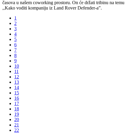
časova u našem coworking prostoru. On će držati tribinu na temu
,,Kako voditi kompaniju iz Land Rover Defender-a”.
1
2
3
4
5
6
7
8
9
10
11
12
13
14
15
16
17
18
19
20
21
22