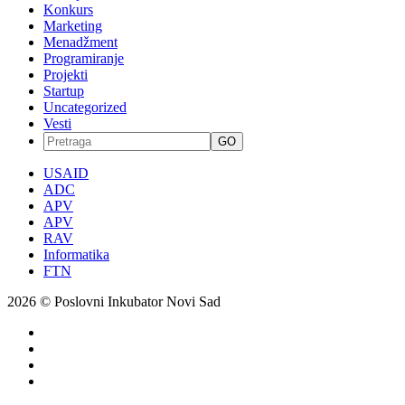
Konkurs
Marketing
Menadžment
Programiranje
Projekti
Startup
Uncategorized
Vesti
GO
USAID
ADC
APV
APV
RAV
Informatika
FTN
2026 © Poslovni Inkubator Novi Sad