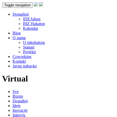
Toggle navigation
Dogadjaji
IDEAthon
BIZ Hakaton
Kalendar
Blog
O nama
O inkubatoru
Stanari
Projekti
Coworking
Kontakt
Javne nabavke
Virtual
Sve
Biznis
Događaji
Ideje
Inovacije
Intervju