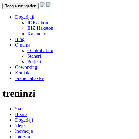
Toggle navigation
Dogadjaji
IDEAthon
BIZ Hakaton
Kalendar
Blog
O nama
O inkubatoru
Stanari
Projekti
Coworking
Kontakt
Javne nabavke
treninzi
Sve
Biznis
Događaji
Ideje
Inovacije
Intervju