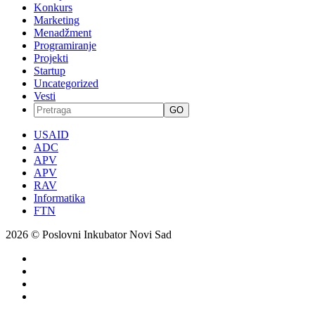
Konkurs
Marketing
Menadžment
Programiranje
Projekti
Startup
Uncategorized
Vesti
GO
USAID
ADC
APV
APV
RAV
Informatika
FTN
2026 © Poslovni Inkubator Novi Sad