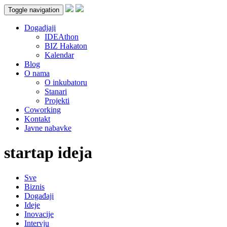
Toggle navigation
Dogadjaji
IDEAthon
BIZ Hakaton
Kalendar
Blog
O nama
O inkubatoru
Stanari
Projekti
Coworking
Kontakt
Javne nabavke
startap ideja
Sve
Biznis
Događaji
Ideje
Inovacije
Intervju