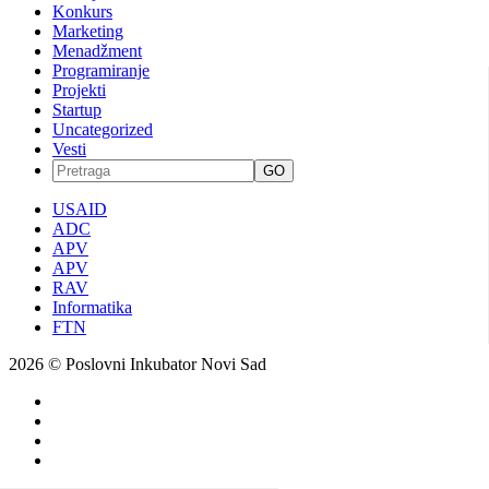
Konkurs
Marketing
Menadžment
Programiranje
Projekti
Startup
Uncategorized
Vesti
GO
USAID
ADC
APV
APV
RAV
Informatika
FTN
2026 © Poslovni Inkubator Novi Sad