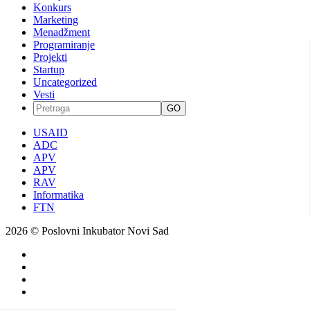
Konkurs
Marketing
Menadžment
Programiranje
Projekti
Startup
Uncategorized
Vesti
GO
USAID
ADC
APV
APV
RAV
Informatika
FTN
2026 © Poslovni Inkubator Novi Sad