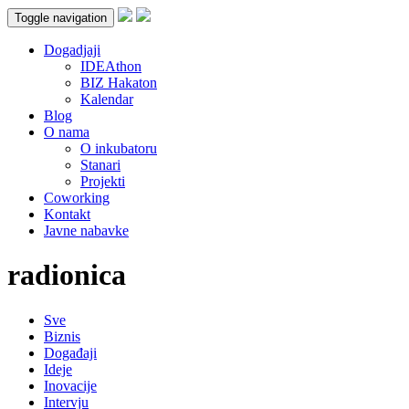
Toggle navigation
Dogadjaji
IDEAthon
BIZ Hakaton
Kalendar
Blog
O nama
O inkubatoru
Stanari
Projekti
Coworking
Kontakt
Javne nabavke
radionica
Sve
Biznis
Događaji
Ideje
Inovacije
Intervju