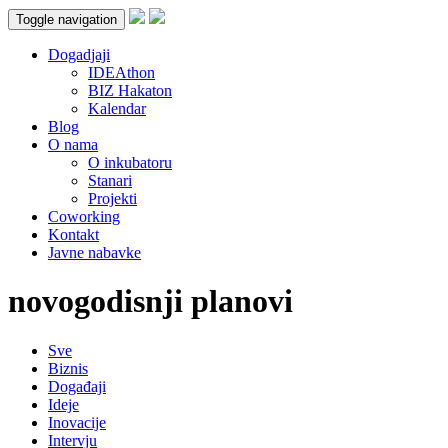
Toggle navigation
Dogadjaji
IDEAthon
BIZ Hakaton
Kalendar
Blog
O nama
O inkubatoru
Stanari
Projekti
Coworking
Kontakt
Javne nabavke
novogodisnji planovi
Sve
Biznis
Događaji
Ideje
Inovacije
Intervju