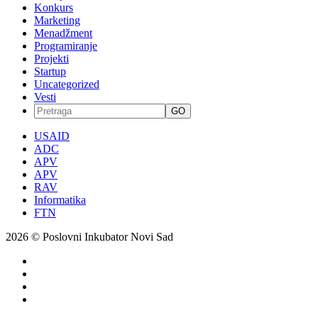
Konkurs
Marketing
Menadžment
Programiranje
Projekti
Startup
Uncategorized
Vesti
GO
USAID
ADC
APV
APV
RAV
Informatika
FTN
2026 © Poslovni Inkubator Novi Sad