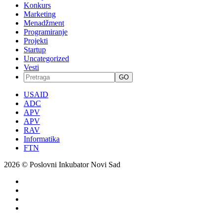
Konkurs
Marketing
Menadžment
Programiranje
Projekti
Startup
Uncategorized
Vesti
GO
USAID
ADC
APV
APV
RAV
Informatika
FTN
2026 © Poslovni Inkubator Novi Sad