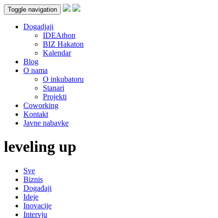
Toggle navigation
Dogadjaji
IDEAthon
BIZ Hakaton
Kalendar
Blog
O nama
O inkubatoru
Stanari
Projekti
Coworking
Kontakt
Javne nabavke
leveling up
Sve
Biznis
Događaji
Ideje
Inovacije
Intervju