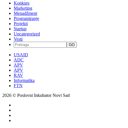
Konkurs
Marketing
Menadžment
Programiranje
Projekti
Startup
Uncategorized
Vesti
GO
USAID
ADC
APV
APV
RAV
Informatika
FTN
2026 © Poslovni Inkubator Novi Sad