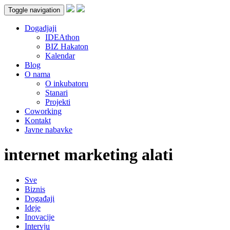
Toggle navigation
Dogadjaji
IDEAthon
BIZ Hakaton
Kalendar
Blog
O nama
O inkubatoru
Stanari
Projekti
Coworking
Kontakt
Javne nabavke
internet marketing alati
Sve
Biznis
Događaji
Ideje
Inovacije
Intervju