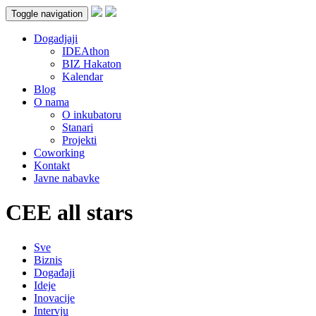
Toggle navigation
Dogadjaji
IDEAthon
BIZ Hakaton
Kalendar
Blog
O nama
O inkubatoru
Stanari
Projekti
Coworking
Kontakt
Javne nabavke
CEE all stars
Sve
Biznis
Događaji
Ideje
Inovacije
Intervju