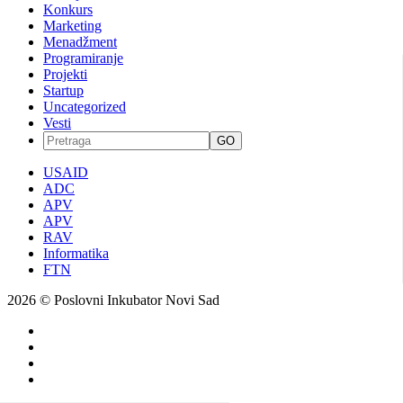
Konkurs
Marketing
Menadžment
Programiranje
Projekti
Startup
Uncategorized
Vesti
GO
USAID
ADC
APV
APV
RAV
Informatika
FTN
2026 © Poslovni Inkubator Novi Sad