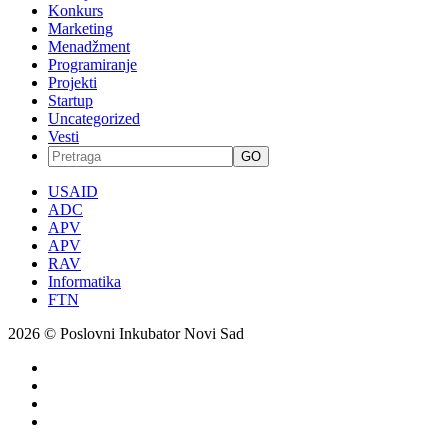
Konkurs
Marketing
Menadžment
Programiranje
Projekti
Startup
Uncategorized
Vesti
GO
USAID
ADC
APV
APV
RAV
Informatika
FTN
2026 © Poslovni Inkubator Novi Sad