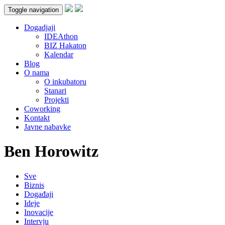
Toggle navigation
Dogadjaji
IDEAthon
BIZ Hakaton
Kalendar
Blog
O nama
O inkubatoru
Stanari
Projekti
Coworking
Kontakt
Javne nabavke
Ben Horowitz
Sve
Biznis
Događaji
Ideje
Inovacije
Intervju