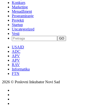
Konkurs
Marketing
Menadžment
Programiranje
Projekti
Startup
Uncategorized
Vesti
GO
USAID
ADC
APV
APV
RAV
Informatika
FTN
2026 © Poslovni Inkubator Novi Sad