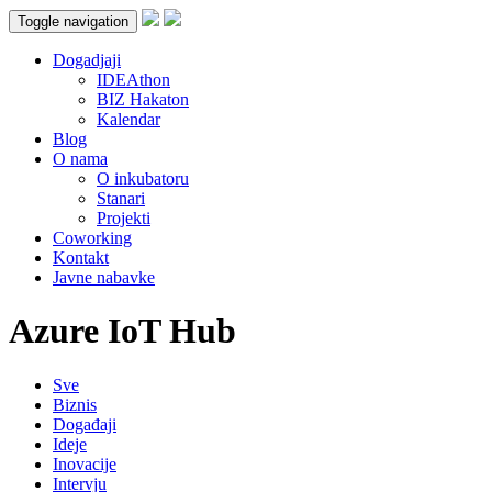
Toggle navigation
Dogadjaji
IDEAthon
BIZ Hakaton
Kalendar
Blog
O nama
O inkubatoru
Stanari
Projekti
Coworking
Kontakt
Javne nabavke
Azure IoT Hub
Sve
Biznis
Događaji
Ideje
Inovacije
Intervju