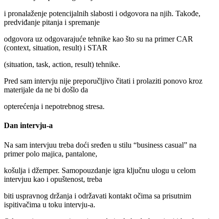
i pronalaženje potencijalnih slabosti i odgovora na njih. Takođe,
predviđanje pitanja i spremanje
odgovora uz odgovarajuće tehnike kao što su na primer CAR
(context, situation, result) i STAR
(situation, task, action, result) tehnike.
Pred sam intervju nije preporučljivo čitati i prolaziti ponovo kroz
materijale da ne bi došlo da
opterećenja i nepotrebnog stresa.
Dan intervju-a
Na sam intervjuu treba doći sređen u stilu “business casual” na
primer polo majica, pantalone,
košulja i džemper. Samopouzdanje igra ključnu ulogu u celom
intervjuu kao i opuštenost, treba
biti uspravnog držanja i održavati kontakt očima sa prisutnim
ispitivačima u toku intervju-a.