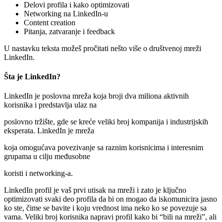
Delovi profila i kako optimizovati
Networking na LinkedIn-u
Content creation
Pitanja, zatvaranje i feedback
U nastavku teksta možeš pročitati nešto više o društvenoj mreži
LinkedIn.
Šta je LinkedIn?
LinkedIn je poslovna mreža koja broji dva miliona aktivnih
korisnika i predstavlja ulaz na
poslovno tržište, gde se kreće veliki broj kompanija i industrijskih
eksperata. LinkedIn je mreža
koja omogućava povezivanje sa raznim korisnicima i interesnim
grupama u cilju međusobne
koristi i networking-a.
LinkedIn profil je vaš prvi utisak na mreži i zato je ključno
optimizovati svaki deo profila da bi on mogao da iskomunicira jasno
ko ste, čime se bavite i koju vrednost ima neko ko se povezuje sa
vama. Veliki broj korisnika napravi profil kako bi “bili na mreži”, ali