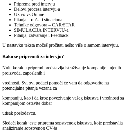
Priprema pred intervju
Delovi procesa intervju-a
Uživo vs Online
Pitanja – opšta i situaciona
Tehnike odgovora – CAR/STAR
SIMULACIJA INTERVJU-a
Pitanja, zatvaranje i Feedback
U nastavku teksta možeš pročitati nešto više o samom intervjuu.
Kako se pripremiti za intervju?
Nulti korak u pripremi predstavlja istraživanje kompanije i njenih
proizvoda, zaposlenih i
vrednosti. Svi ovi podaci pomoći će vam da odgovorite na
potencijalna pitanja vezana za
kompaniju, kao i da kroz povezivanje vašeg iskustva i vrednosti sa
kompanijom ostavite dobar
utisak poslodavcu.
Sledeći korak jeste priprema sopstvenog iskustva, koje predstavlja
analiziranje sopstvenog CV-ja