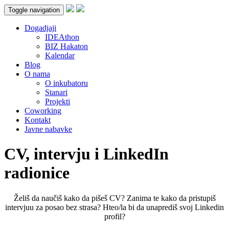
Toggle navigation
Dogadjaji
IDEAthon
BIZ Hakaton
Kalendar
Blog
O nama
O inkubatoru
Stanari
Projekti
Coworking
Kontakt
Javne nabavke
CV, intervju i LinkedIn
radionice
Želiš da naučiš kako da pišeš CV? Zanima te kako da pristupiš
intervjuu za posao bez strasa? Hteo/la bi da unaprediš svoj Linkedin
profil?