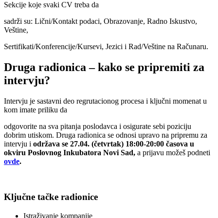
Sekcije koje svaki CV treba da
sadrži su: Lični/Kontakt podaci, Obrazovanje, Radno Iskustvo,
Veštine,
Sertifikati/Konferencije/Kursevi, Jezici i Rad/Veštine na Računaru.
Druga radionica – kako se pripremiti za
intervju?
Intervju je sastavni deo regrutacionog procesa i ključni momenat u
kom imate priliku da
odgovorite na sva pitanja poslodavca i osigurate sebi poziciju
dobrim utiskom. Druga radionica se odnosi upravo na pripremu za
intervju i
održava se 27.04. (četvrtak) 18:00-20:00 časova u
okviru Poslovnog Inkubatora Novi Sad,
a prijavu možeš podneti
ovde
.
Ključne tačke radionice
Istraživanje kompanije