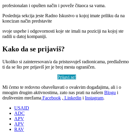
profesionalan i opušten način i poveže čitaoca sa vama.
Poslednja sekcija jeste Radno Iskustvo u kojoj imate priliku da na
koncizan način predstavite
svoje uspehe i odgovornosti koje ste imali na poziciji na kojoj ste
radili u datoj kompaniji.
Kako da se prijaviš?
Ukoliko si zainteresovan/a da pristusvuješ radionicama, predlažemo
ti da se što pre prijaviš jer je broj mesta ograničen.
Prijavi se!
Mi ćemo te redovno obaveštavati o ovakvim događajima, ali i o
mnogim drugim aktivnostima, zato nas prati na našem
Blogu
i
društvenim mrežama
Facebook
,
Linkedin
i
Instagram
.
USAID
ADC
APV
APV
RAV