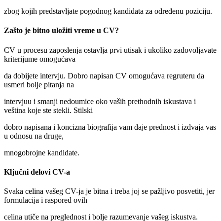
zbog kojih predstavljate pogodnog kandidata za određenu poziciju.
Zašto je bitno uložiti vreme u CV?
CV u procesu zaposlenja ostavlja prvi utisak i ukoliko zadovoljavate
kriterijume omogućava
da dobijete intervju. Dobro napisan CV omogućava regruteru da
usmeri bolje pitanja na
intervjuu i smanji nedoumice oko vaših prethodnih iskustava i
veština koje ste stekli. Stilski
dobro napisana i koncizna biografija vam daje prednost i izdvaja vas
u odnosu na druge,
mnogobrojne kandidate.
Ključni delovi CV-a
Svaka celina vašeg CV-ja je bitna i treba joj se pažljivo posvetiti, jer
formulacija i raspored ovih
celina utiče na preglednost i bolje razumevanje vašeg iskustva.