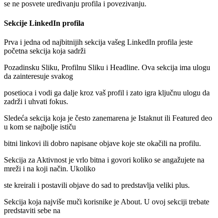
se ne posvete uređivanju profila i povezivanju.
Sekcije LinkedIn profila
Prva i jedna od najbitnijih sekcija vašeg LinkedIn profila jeste
početna sekcija koja sadrži
Pozadinsku Sliku, Profilnu Sliku i Headline. Ova sekcija ima ulogu
da zainteresuje svakog
posetioca i vodi ga dalje kroz vaš profil i zato igra ključnu ulogu da
zadrži i uhvati fokus.
Sledeća sekcija koja je često zanemarena je Istaknut ili Featured deo
u kom se najbolje ističu
bitni linkovi ili dobro napisane objave koje ste okačili na profilu.
Sekcija za Aktivnost je vrlo bitna i govori koliko se angažujete na
mreži i na koji način. Ukoliko
ste kreirali i postavili objave do sad to predstavlja veliki plus.
Sekcija koja najviše muči korisnike je About. U ovoj sekciji trebate
predstaviti sebe na