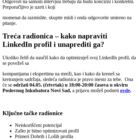
Odgovori na samom intervjuu trebaju da budu koncizni i konkretni.
Preporučljivo je uzeti i koji
momenat da razmislite, skupite misli i onda odgovorite smireno na
pitanje.
Treća radionica – kako napraviti
LinkedIn profil i unaprediti ga?
Ukoliko želiš da naučiš kako da optimizuješ svoj LinkedIn profil, da
se povežeš sa
kompanijama i ekspertima na mreži, kao i kako da kreneš sa
kreiranjem sadržaja, sledeća radionica je pravo mesto za tebe. Ona
će se
održati 04.05. (četvrtak) u 18:00-20:00 časova u okviru
Poslovnog Inkubatora Novi Sad,
a prijavu možeš podneti
ovde
.
Ključne tačke radionice
Neiskorišćeni potencijal
Zašto je bitno optimizovati profil
Primeri Dobrih i Loših profila