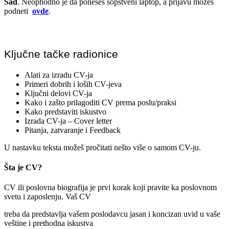
Sad
. Neophodno je da poneseš sopstveni laptop, a prijavu možeš
podneti
ovde
.
Ključne tačke radionice
Alati za izradu CV-ja
Primeri dobrih i loših CV-jeva
Ključni delovi CV-ja
Kako i zašto prilagoditi CV prema poslu/praksi
Kako predstaviti iskustvo
Izrada CV-ja – Cover letter
Pitanja, zatvaranje i Feedback
U nastavku teksta možeš pročitati nešto više o samom CV-ju.
Šta je CV?
CV ili poslovna biografija je prvi korak koji pravite ka poslovnom
svetu i zaposlenju. Vaš CV
treba da predstavlja vašem poslodavcu jasan i koncizan uvid u vaše
veštine i prethodna iskustva