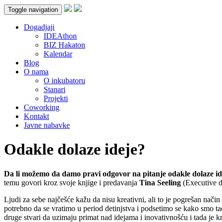
Toggle navigation
Dogadjaji
IDEAthon
BIZ Hakaton
Kalendar
Blog
O nama
O inkubatoru
Stanari
Projekti
Coworking
Kontakt
Javne nabavke
Odakle dolaze ideje?
Da li možemo da damo pravi odgovor na pitanje odakle dolaze id
temu govori kroz svoje knjige i predavanja
Tina Seeling
(Executive d
Ljudi za sebe najčešće kažu da nisu kreativni, ali to je pogrešan način
potrebno da se vratimo u period detinjstva i podsetimo se kako smo tad
druge stvari da uzimaju primat nad idejama i inovativnošću i tada je k