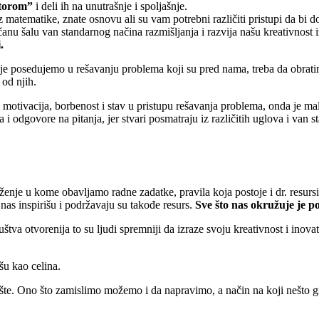
torom”
i deli ih na unutrašnje i spoljašnje.
z matematike, znate osnovu ali su vam potrebni različiti pristupi da bi
anu šalu van standarnog načina razmišljanja i razvija našu kreativnost i
.
je posedujemo u rešavanju problema koji su pred nama, treba da obratimo
 od njih.
i motivacija, borbenost i stav u pristupu rešavanja problema, onda je ma
ja i odgovore na pitanja, jer stvari posmatraju iz različitih uglova i van
nje u kome obavljamo radne zadatke, pravila koja postoje i dr. resurs
 nas inspirišu i podržavaju su takođe resurs.
Sve što nas okružuje je p
štva otvorenija to su ljudi spremniji da izraze svoju kreativnost i ino
u kao celina.
te. Ono što zamislimo možemo i da napravimo, a način na koji nešto g