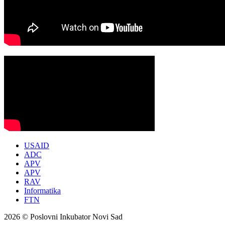
USAID
ADC
APV
APV
RAV
Informatika
FTN
2026 © Poslovni Inkubator Novi Sad