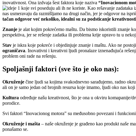
inovativnost. Ona izdvaja šest faktora koje naziva
“Inovacionom mo
koje svi poseduju ali ih ne koriste. Kao rešavanje zadataka i
nas usmeravaju da razmišljamo na drugi način, jer je odgovor na isprič
tačan odgovor već nekoliko, idealni su za podsticanje kreativnosti
Znanje
je alat kojim pokrećemo maštu. Da bismo iskoristili znanje ko
perspektiva, jer se rešenje zadatka ili problema krije upravo tu u nekoj
Stav
je iskra koje pokreće i objedinjuje znanje i maštu. Ako ne postoj
ograničava
. Inovativni i kreativni ljudi pronalaze iznenađujuća rešen
problem oni rade na rešenju.
Spoljašnji faktori (sve što je oko nas):
Okruženje
čine ljudi sa kojima svakodnevno sarađujemo, radno okruže
ali on je samo jedan od brojnih resursa koje imamo, ljudi oko nas koji
Kultura
određuje našu kreativnost, što je ona u okviru komapanije/dru
porodice.
Svi faktori “Inovacionog motora” su međusobno povezani i funkcioniš
Okruženje i mašta
– naše okruženje je građeno kao produkt naše maš
ponašamo se.