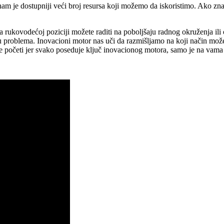
 nam je dostupniji veći broj resursa koji možemo da iskoristimo. Ako 
a rukovodećoj poziciji možete raditi na poboljšaju radnog okruženja ili
nju problema. Inovacioni motor nas uči da razmišljamo na koji način može
te početi jer svako poseduje ključ inovacionog motora, samo je na vama