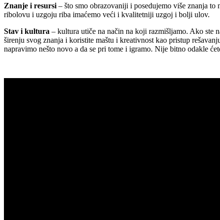
Znanje i resursi
– što smo obrazovaniji i posedujemo više znanja to
ribolovu i uzgoju riba imaćemo veći i kvalitetniji uzgoj i bolji ulov.
Stav i kultura
– kultura utiče na način na koji razmišljamo. Ako ste n
širenju svog znanja i koristite maštu i kreativnost kao pristup rešava
napravimo nešto novo a da se pri tome i igramo. Nije bitno odakle će