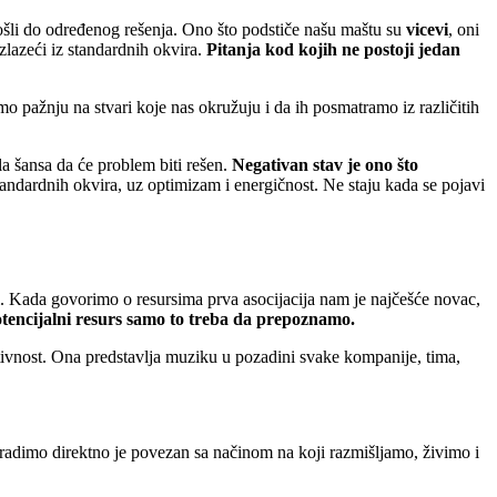
 došli do određenog rešenja. Ono što podstiče našu maštu su
vicevi
, oni
zlazeći iz standardnih okvira.
Pitanja kod kojih ne postoji jedan
 pažnju na stvari koje nas okružuju i da ih posmatramo iz različitih
la šansa da će problem biti rešen.
Negativan stav je ono što
 standardnih okvira, uz optimizam i energičnost. Ne staju kada se pojavi
i. Kada govorimo o resursima prva asocijacija nam je najčešće novac,
otencijalni resurs samo to treba da prepoznamo.
vativnost. Ona predstavlja muziku u pozadini svake kompanije, tima,
radimo direktno je povezan sa načinom na koji razmišljamo, živimo i