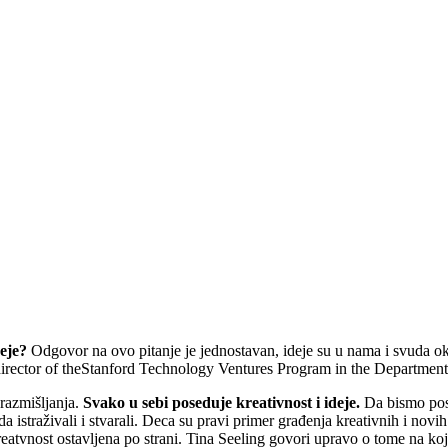
eje?
Odgovor na ovo pitanje je jednostavan, ideje su u nama i svuda o
irector of theStanford Technology Ventures Program in the Departmen
 razmišljanja.
Svako u sebi poseduje kreativnost i ideje.
Da bismo post
a istraživali i stvarali. Deca su pravi primer građenja kreativnih i novi
reatvnost ostavljena po strani. Tina Seeling govori upravo o tome na ko