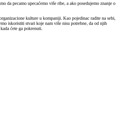
znamo da pecamo upecaćemo više ribe, a ako posedujemo znanje o
 organizacione kulture u kompaniji. Kao pojedinac radite na sebi,
mo iskoristiti stvari koje nam više nisu potrebne, da od njih
 kada ćete ga pokrenuti.