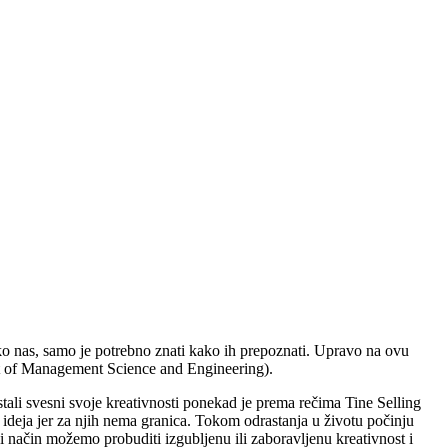
ko nas, samo je potrebno znati kako ih prepoznati. Upravo na ovu
t of Management Science and Engineering).
ali svesni svoje kreativnosti ponekad je prema rečima Tine Selling
h ideja jer za njih nema granica. Tokom odrastanja u životu počinju
ji način možemo probuditi izgubljenu ili zaboravljenu kreativnost i