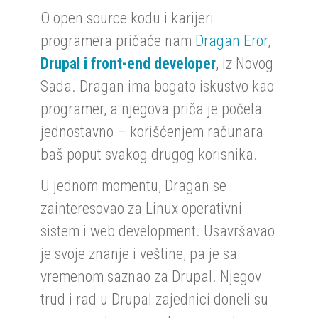
O open source kodu i karijeri
programera pričaće nam
Dragan Eror
,
Drupal i front-end developer
, iz Novog
Sada. Dragan ima bogato iskustvo kao
programer, a njegova priča je počela
jednostavno – korišćenjem računara
baš poput svakog drugog korisnika.
U jednom momentu, Dragan se
zainteresovao za Linux operativni
sistem i web development. Usavršavao
je svoje znanje i veštine, pa je sa
vremenom saznao za Drupal. Njegov
trud i rad u Drupal zajednici doneli su