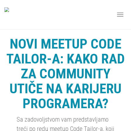
TOGG
NAVI
NOVI MEETUP CODE
TAILOR-A: KAKO RAD
ZA COMMUNITY
UTIČE NA KARIJERU
PROGRAMERA?
Sa zadovoljstvom vam predstavljamo
treći po redu meetup Code Tailor-a, koji