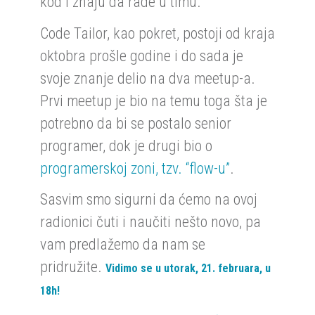
kod i znaju da rade u timu.
Code Tailor, kao pokret, postoji od kraja
oktobra prošle godine i do sada je
svoje znanje delio na dva meetup-a.
Prvi meetup je bio na temu toga šta je
potrebno da bi se postalo senior
programer, dok je drugi bio o
programerskoj zoni, tzv. “flow-u”
.
Sasvim smo sigurni da ćemo na ovoj
radionici čuti i naučiti nešto novo, pa
vam predlažemo da nam se
pridružite.
Vidimo se u utorak, 21. februara, u
18h!