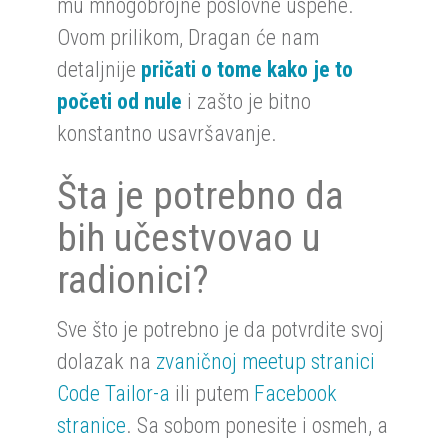
mu mnogobrojne poslovne uspehe.
Ovom prilikom, Dragan će nam
detaljnije
pričati o tome kako je to
početi od nule
i zašto je bitno
konstantno usavršavanje.
Šta je potrebno da
bih učestvovao u
radionici?
Sve što je potrebno je da potvrdite svoj
dolazak na
zvaničnoj meetup stranici
Code Tailor-a
ili putem
Facebook
stranice
. Sa sobom ponesite i osmeh, a