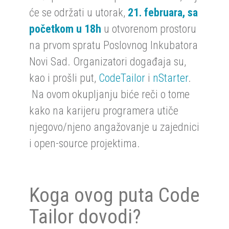
će se održati u utorak,
21. februara, sa
početkom u 18h
u otvorenom prostoru
na prvom spratu Poslovnog Inkubatora
Novi Sad. Organizatori događaja su,
kao i prošli put,
CodeTailor
i
nStarter
.
Na ovom okupljanju biće reči o tome
kako na karijeru programera utiče
njegovo/njeno angažovanje u zajednici
i open-source projektima.
Koga ovog puta Code
Tailor dovodi?