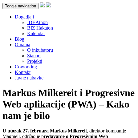
Toggle navigation
Dogadjaji
IDEAthon
BIZ Hakaton
Kalendar
Blog
O nama
O inkubatoru
Stanari
Projekti
Coworking
Kontakt
Javne nabavke
Markus Milkereit i Progresivne
Web aplikacije (PWA) – Kako
nam je bilo
U utorak 27. februara Markus Milkereit
, direktor kompanije
Magmell, održao je p
redavanje o Pregresivnim Web