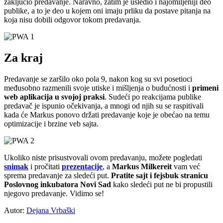
zaključio predavanje. Naravno, zatim je usledio i najomiljeniji deo
publike, a to je deo u kojem oni imaju prliku da postave pitanja na
koja nisu dobili odgovor tokom predavanja.
Za kraj
Predavanje se zaršilo oko pola 9, nakon kog su svi posetioci
međusobno razmenili svoje utiske i mišljenja o budućnosti i
primeni
web aplikacija u svojoj praksi
. Sudeći po reakcijama publike
predavač je ispunio očekivanja, a mnogi od njih su se raspitivali
kada će Markus ponovo držati predavanje koje je obećao na temu
optimizacije i brzine veb sajta.
Ukoliko niste prisustvovali ovom predavanju, možete pogledati
snimak
i pročitati
prezentacije
, a
Markus Milkereit
vam već
sprema predavanje za sledeći put.
Pratite sajt i fejsbuk stranicu
Poslovnog inkubatora Novi Sad
kako sledeći put ne bi propustili
njegovo predavanje. Vidimo se!
Autor:
Dejana Vrbaški