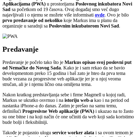
Aplikacijama (PWA)
u prostorijama
Poslovnog inkubatora Novi
Sad
sa početkom od 19 časova. Ovaj događaj smo već dugo
najavljivali i o njemu se možete više informisati
ovde
. Ovo je bilo
prvo predavanje od nekoliko
koje Markus ima u planu da
organizuje u saradnji sa
Poslovnim inkubatorom Novi Sad
.
Predavanje
Predavanje je počelo tako što je
Markus opisao svoj poslovni put
od Nemačke do Novog Sada
. Kako je i sam rekao da se bavio
developmentom preko 15 godina i baš zato je hteo da prva tema
bude vezana za progresivne veb aplikacije jer je u njoj veoma
stručan, ali je i njemu lično ona omiljena tema.
Nakon kratkog predstavljanja sebe i firme Magmell u kojoj radi,
Markus se ukratko osvrnuo i na
istoriju web-a
kao i na period od
nastanka iPhone-a do danas. Zatim je prešao na samu temu,
definišući
Progresivne Web aplikacije (PWA)
i ukazao na to žasto
su one bitne i na koji način će one učiniti da web koji sada koristimo
bude bolji i fleksibilniji.
Takođe je pojasnio ulogu
service worker alata
i sa ovom temom je