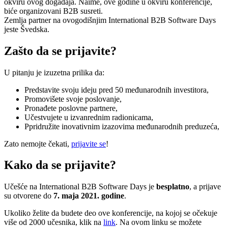
okviru ovog događaja. Naime, ove godine u okviru konferencije,
biće organizovani B2B susreti.
Zemlja partner na ovogodišnjim International B2B Software Days
jeste Švedska.
Zašto da se prijavite?
U pitanju je izuzetna prilika da:
Predstavite svoju ideju pred 50 međunarodnih investitora,
Promovišete svoje poslovanje,
Pronađete poslovne partnere,
Učestvujete u izvanrednim radionicama,
Ppridružite inovativnim izazovima međunarodnih preduzeća,
Zato nemojte čekati,
prijavite se
!
Kako da se prijavite?
Učešće na International B2B Software Days je
besplatno
, a prijave
su otvorene do
7. maja 2021. godine
.
Ukoliko želite da budete deo ove konferencije, na kojoj se očekuje
više od 2000 učesnika, klik na
link
. Na ovom linku se možete