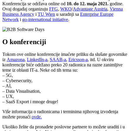
Konferencija se održava online od
10. do 12. maja 2021.
godine.
Ovaj događaj organizuju
FFG
,
WKO
/
Advantage Austria
,
Vienna
Business Agency
i
TU Wien
u saradnji sa
Enterprise Europe
Network
i
go-international initiative
.
O konferenciji
Tokom ove online konferencije imaćete priliku da slušate govornike
iz
Amazona
,
LinkedIn-a
,
SAAB-a
,
Ericsson-a
, itd.
U okviru
konferencije biće održano preko 20 radionica na razne zanimljive
teme iz oblasti IT-a. Neke od tih tema su:
– 5G,
– Cybersecurity,
– AI,
– Data Visualisation,
– UX,
– SaaS Export i mnoge druge!
Više informacija o radionicama i terminima njihovog izvođenja
možete pronaći
ovde.
Ukoliko želite da pronađete poslovne partnere to možete uraditi i u