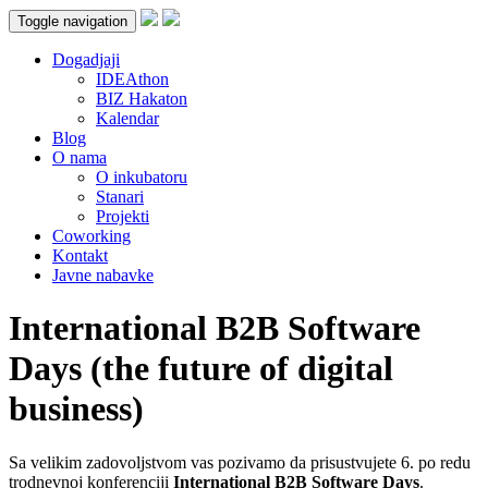
Toggle navigation
Dogadjaji
IDEAthon
BIZ Hakaton
Kalendar
Blog
O nama
O inkubatoru
Stanari
Projekti
Coworking
Kontakt
Javne nabavke
International B2B Software
Days (the future of digital
business)
Sa velikim zadovoljstvom vas pozivamo da prisustvujete 6. po redu
trodnevnoj konferenciji
International B2B Software Days
.