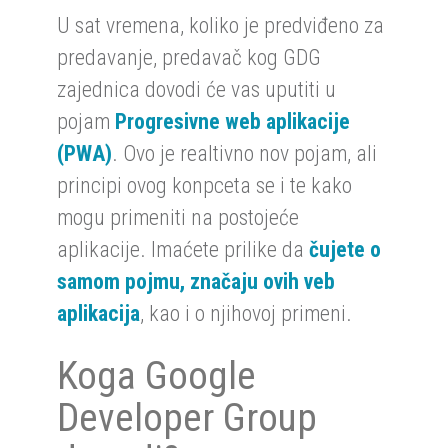
U sat vremena, koliko je predviđeno za
predavanje, predavač kog GDG
zajednica dovodi će vas uputiti u
pojam
Progresivne web aplikacije
(PWA)
. Ovo je realtivno nov pojam, ali
principi ovog konpceta se i te kako
mogu primeniti na postojeće
aplikacije. Imaćete prilike da
čujete o
samom pojmu, značaju ovih veb
aplikacija
, kao i o njihovoj primeni.
Koga Google
Developer Group