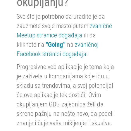
okupljanju?
Sve što je potrebno da uradite je da
zauzmete svoje mesto putem
zvanične
Meetup stranice događaja
ili da
kliknete na
“Going”
na
zvaničnoj
Facebook stranici događaja
.
Progresivne veb aplikacije je tema koja
je zaživela u kompanijama koje idu u
skladu sa trendovima, a svoj potencijal
će ove aplikacije tek dostići. Ovim
okupljanjem GDG zajednica želi da
skrene pažnju na nešto novo, da podeli
znanje i čuje vaša mišljenja i iskustva.