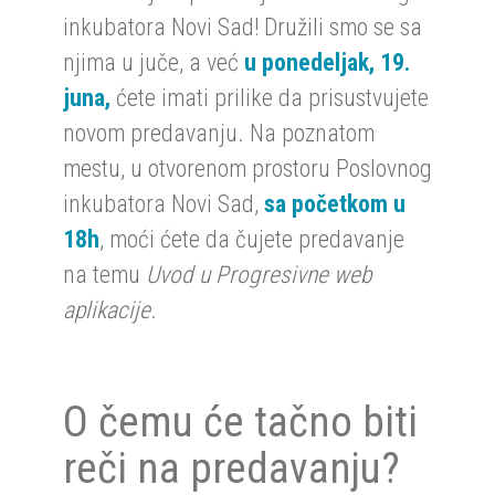
inkubatora Novi Sad! Družili smo se sa
njima u juče, a već
u ponedeljak, 19.
juna,
ćete imati prilike da prisustvujete
novom predavanju. Na poznatom
mestu, u otvorenom prostoru Poslovnog
inkubatora Novi Sad,
sa početkom u
18h
, moći ćete da čujete predavanje
na temu
Uvod u Progresivne web
aplikacije
.
O čemu će tačno biti
reči na predavanju?