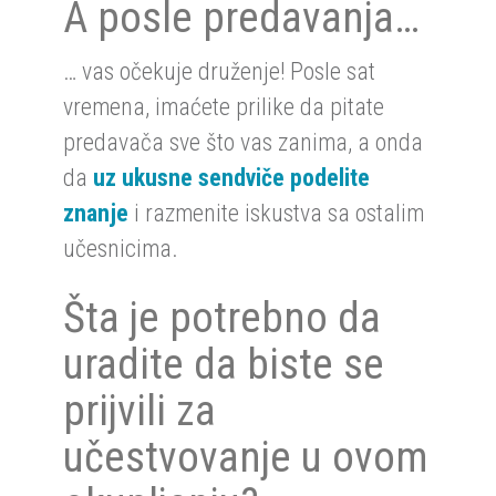
A posle predavanja…
… vas očekuje druženje! Posle sat
vremena, imaćete prilike da pitate
predavača sve što vas zanima, a onda
da
uz ukusne sendviče podelite
znanje
i razmenite iskustva sa ostalim
učesnicima.
Šta je potrebno da
uradite da biste se
prijvili za
učestvovanje u ovom