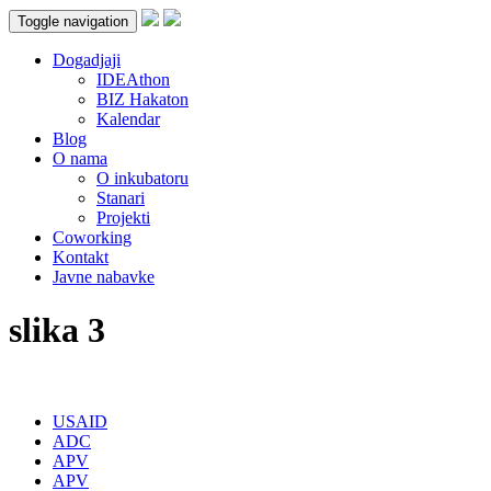
Toggle navigation
Dogadjaji
IDEAthon
BIZ Hakaton
Kalendar
Blog
O nama
O inkubatoru
Stanari
Projekti
Coworking
Kontakt
Javne nabavke
slika 3
USAID
ADC
APV
APV