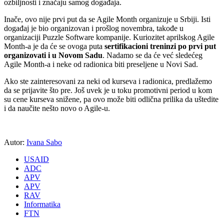
ozbiljnosti i značaju samog događaja.
Inače, ovo nije prvi put da se Agile Month organizuje u Srbiji. Isti
događaj je bio organizovan i prošlog novembra, takođe u
organizaciji Puzzle Software kompanije. Kuriozitet aprilskog Agile
Month-a je da će se ovoga puta
sertifikacioni treninzi po prvi put
organizovati i u Novom Sadu
. Nadamo se da će već sledećeg
Agile Month-a i neke od radionica biti preseljene u Novi Sad.
Ako ste zainteresovani za neki od kurseva i radionica, predlažemo
da se prijavite što pre. Još uvek je u toku promotivni period u kom
su cene kurseva snižene, pa ovo može biti odlična prilika da uštedite
i da naučite nešto novo o Agile-u.
Autor:
Ivana Sabo
USAID
ADC
APV
APV
RAV
Informatika
FTN