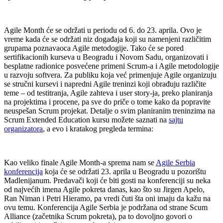
Agile Month će se održati u periodu od 6. do 23. aprila. Ovo je
vreme kada će se održati niz događaja koji su namenjeni različitim
grupama poznavaoca Agile metodogije. Tako će se pored
sertifikacionih kurseva u Beogradu i Novom Sadu, organizovati i
besplatne radionice posvećene primeni Scrum-a i Agile metodologije
u razvoju softvera. Za publiku koja već primenjuje Agile organizuju
se stručni kursevi i napredni Agile treninzi koji obrađuju različite
teme – od testitranja, Agile zahteva i user story-ja, preko planiranja
na projektima i procene, pa sve do priče o tome kako da popravite
neuspešan Scrum projekat. Detalje o svim planiranim treninzima na
Scrum Extended Education kursu možete saznati na
sajtu
organizatora
, a evo i kratakog pregleda termina:
Kao veliko finale Agile Month-a sprema nam se
Agile Serbia
konferencija
koja će se održati 23. aprila u Beogradu u pozorištu
Madlenijanum. Predavači koji će biti gosti na konferenciji su neka
od najvećih imena Agile pokreta danas, kao što su Jirgen Apelo,
Ran Niman i Petri Hieramo, pa vredi čuti šta oni imaju da kažu na
ovu temu. Konferencija Agile Serbia je podržana od strane Scum
Alliance (začetnika Scrum pokreta), pa to dovoljno govori o