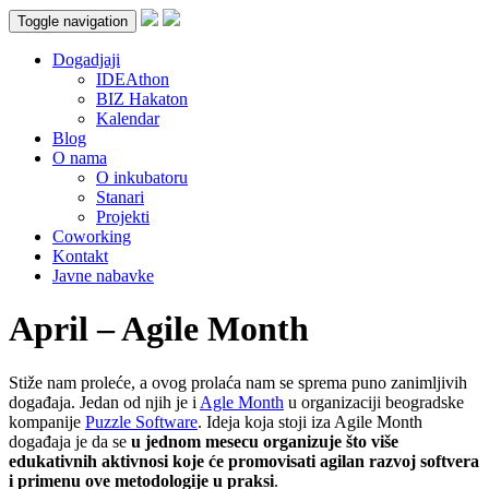
Toggle navigation
Dogadjaji
IDEAthon
BIZ Hakaton
Kalendar
Blog
O nama
O inkubatoru
Stanari
Projekti
Coworking
Kontakt
Javne nabavke
April – Agile Month
Stiže nam proleće, a ovog prolaća nam se sprema puno zanimljivih
događaja. Jedan od njih je i
Agle Month
u organizaciji beogradske
kompanije
Puzzle Software
. Ideja koja stoji iza Agile Month
događaja je da se
u jednom mesecu organizuje što više
edukativnih aktivnosi koje će promovisati agilan razvoj softvera
i primenu ove metodologije u praksi
.